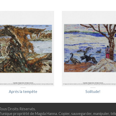
Aprés la tempête
Solitude!
 Tous Droits Réservés.
 l'unique propriété de Magda Hanna. Copier, sauvegarder, manipuler, t