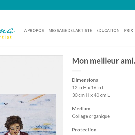
A PROPOS
MESSAGE DE L’ARTISTE
EDUCATION
PRIX
Mon meilleur am
Dimensions
12 in H x 16 in L
30 cm H x 40 cm L
Medium
Collage organique
Protection