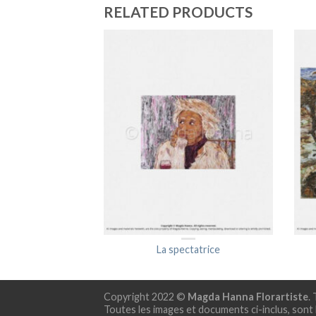
RELATED PRODUCTS
La spectatrice
Copyright 2022 ©
Magda Hanna Florartiste
.
Toutes les images et documents ci-inclus, sont