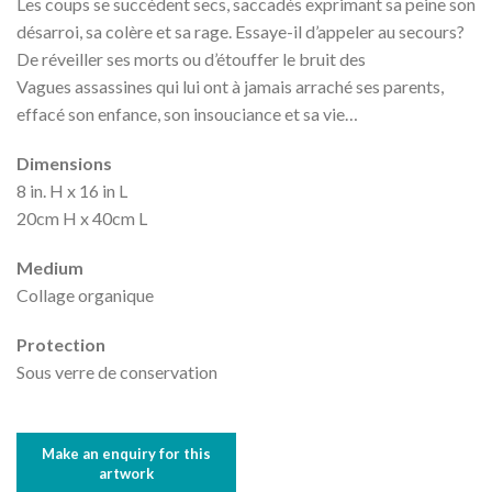
Les coups se succèdent secs, saccadés exprimant sa peine son
désarroi, sa colère et sa rage. Essaye-il d’appeler au secours?
De réveiller ses morts ou d’étouffer le bruit des
Vagues assassines qui lui ont à jamais arraché ses parents,
effacé son enfance, son insouciance et sa vie…
Dimensions
8 in. H x 16 in L
20cm H x 40cm L
Medium
Collage organique
Protection
Sous verre de conservation