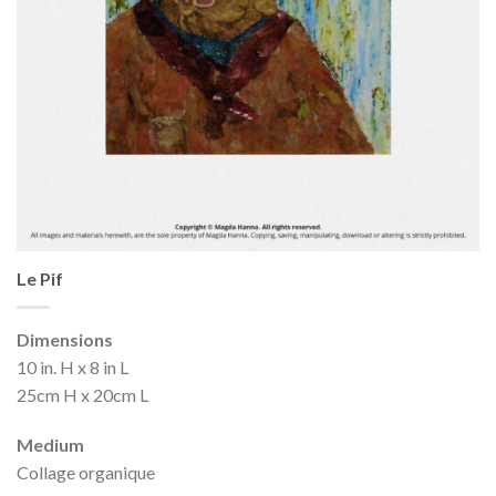
Le Pif
Dimensions
10 in. H x 8 in L
25cm H x 20cm L
Medium
Collage organique