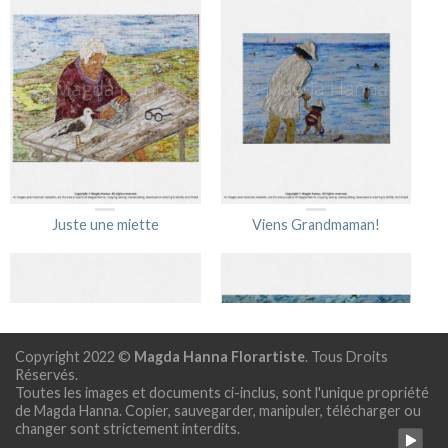
Juste une miette
Viens Grandmaman!
Copyright 2022 ©
Magda Hanna Florartiste
. Tous Droits
Réservés.
Toutes les images et documents ci-inclus, sont l'unique propriété
de Magda Hanna. Copier, sauvegarder, manipuler, télécharger ou
changer sont strictement interdits.